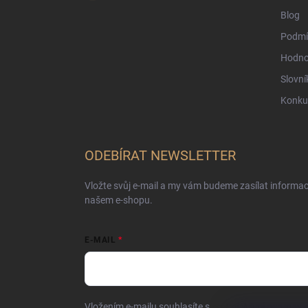
Blog
Podmí
Hodno
Slovní
Konku
ODEBÍRAT NEWSLETTER
Vložte svůj e-mail a my vám budeme zasílat informa
našem e-shopu.
E-MAIL
Vložením e-mailu souhlasíte s
podmínkami ochrany o