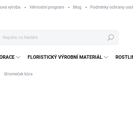
ová výroba
Věrnostní program
Blog
Podmínky ochrany oso
Hledat
KORACE
FLORISTICKÝ VÝROBNÍ MATERIÁL
ROSTLI
Stromeček kůra
ní
5 Kč
/ ks
4,13 Kč bez DPH
Měrná
SKLADEM
(28 KS)
cena:
MŮŽEME DORUČIT DO:
12.8.2