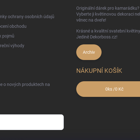
Originální dárek pro kamarádku?
Vyberte ji květinovou dekoraci n
nky ochrany osobních údajů
věnec na dveře!
cení obchodu
Krásné a kvalitní svatební květin
k pojmů
Jedině Dekorboss.cz!
reční výhody
Archiv
NÁKUPNÍ KOŠÍK
ce o nových produktech na
0
ks /
0 Kč
sobních údajů