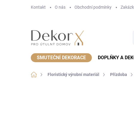
Přejít
Kontakt
O nás
Obchodní podmínky
Zakázk
na
obsah
SMUTEČNÍ DEKORACE
DOPLŇKY A DE
Domů
Floristický výrobní materiál
Přízdoba
Neohodnoceno
Podrobnosti hodnoce