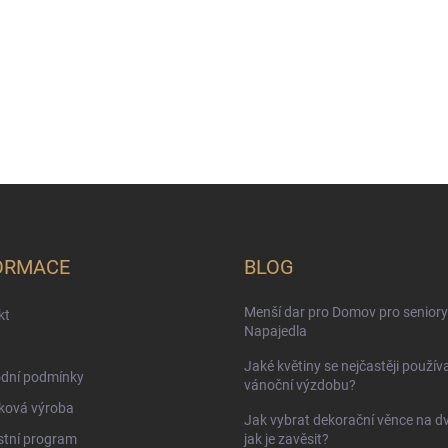
ORMACE
BLOG
Menší dar pro Domov pro seniory
kt
Napajedla
Jaké květiny se nejčastěji používa
dní podmínky
vánoční výzdobu?
ková výroba
Jak vybrat dekorační věnce na d
stní program
jak je zavěsit?