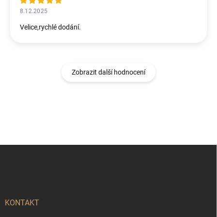
8.12.2025
Velice,rychlé dodání.
Zobrazit další hodnocení
Z
á
p
a
t
í
KONTAKT