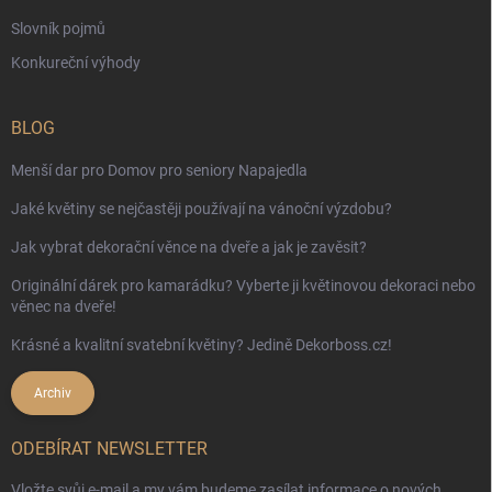
Slovník pojmů
Konkureční výhody
BLOG
Menší dar pro Domov pro seniory Napajedla
Jaké květiny se nejčastěji používají na vánoční výzdobu?
Jak vybrat dekorační věnce na dveře a jak je zavěsit?
Originální dárek pro kamarádku? Vyberte ji květinovou dekoraci nebo
věnec na dveře!
Krásné a kvalitní svatební květiny? Jedině Dekorboss.cz!
Archiv
ODEBÍRAT NEWSLETTER
Vložte svůj e-mail a my vám budeme zasílat informace o nových