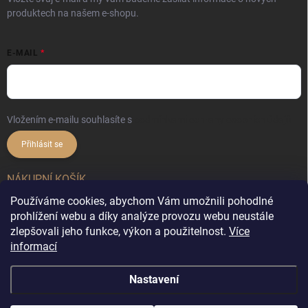
produktech na našem e-shopu.
E-MAIL
Vložením e-mailu souhlasíte s
podmínkami ochrany osobních údajů
Přihlásit se
NÁKUPNÍ KOŠÍK
Používáme cookies, abychom Vám umožnili pohodlné
0
ks /
0 Kč
prohlížení webu a díky analýze provozu webu neustále
zlepšovali jeho funkce, výkon a použitelnost.
Více
informací
Copyright 2026
DekorX.cz
. Všechna práva vyhrazena.
Upravit nastavení
Nastavení
cookies