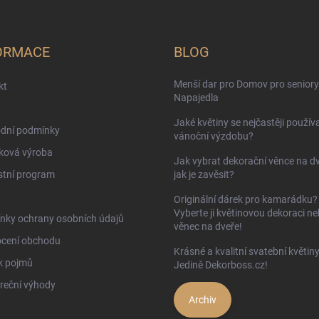
ORMACE
BLOG
Menší dar pro Domov pro seniory
kt
Napajedla
Jaké květiny se nejčastěji používa
dní podmínky
vánoční výzdobu?
ková výroba
Jak vybrat dekorační věnce na d
stní program
jak je zavěsit?
Originální dárek pro kamarádku?
Vyberte ji květinovou dekoraci n
nky ochrany osobních údajů
věnec na dveře!
cení obchodu
Krásné a kvalitní svatební květin
k pojmů
Jedině Dekorboss.cz!
reční výhody
Archiv