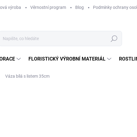
ová výroba
Věrnostní program
Blog
Podmínky ochrany oso
Hledat
KORACE
FLORISTICKÝ VÝROBNÍ MATERIÁL
ROSTLI
Váza bílá s listem 35cm
ní
580 Kč
/ ks
479,34 Kč bez DPH
Měrná
SKLADEM
(2 KS)
cena:
MŮŽEME DORUČIT DO:
12.8.2