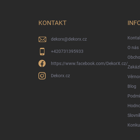
Z
á
p
a
KONTAKT
INF
t
í
Konta
dekorx
@
dekorx.cz
O nás
+420731395933
Obcho
https://www.facebook.com/DekorX.cz/
Zakáz
Dekorx.cz
Věrno
Blog
Podmí
Hodno
Slovní
Konku