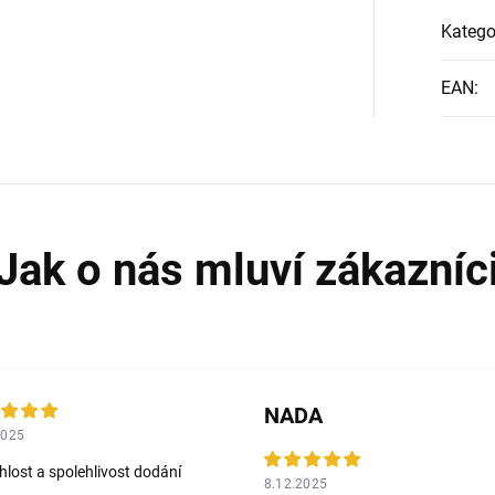
Katego
EAN
:
NADA
2025
hlost a spolehlivost dodání
8.12.2025