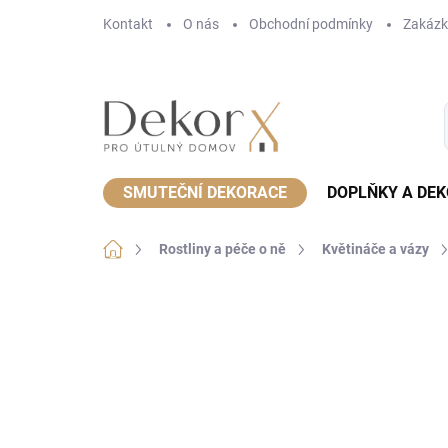
Přejít
Kontakt
O nás
Obchodní podmínky
Zakázk
na
obsah
SMUTEČNÍ DEKORACE
DOPLŇKY A DE
Domů
Rostliny a péče o ně
Květináče a vázy
Neohodnoceno
Podrobnosti hodnoce