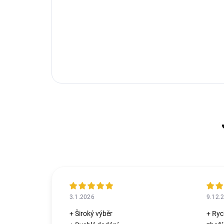
3.1.2026
9.12.
+ Široký výběr
+ Ryc