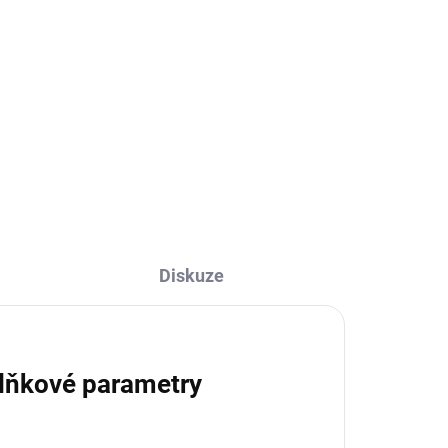
plast/lesk 2cm
2,50 Kč
2,07 Kč bez DPH
Do košíku
Diskuze
lňkové parametry