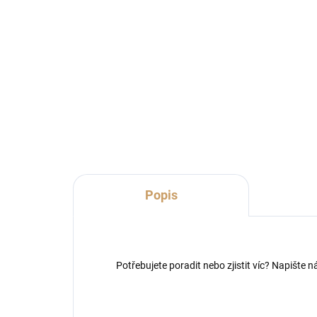
122 Kč
14
100,83 Kč bez DPH
11,
Do košíku
Popis
Potřebujete poradit nebo zjistit víc? Napište