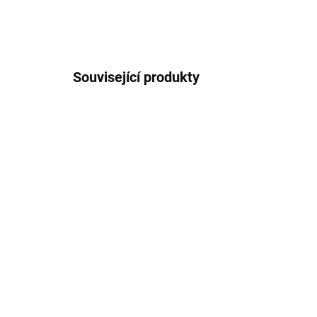
Související produkty
SKLADEM
(3 KS)
Větvička bobule
Ko