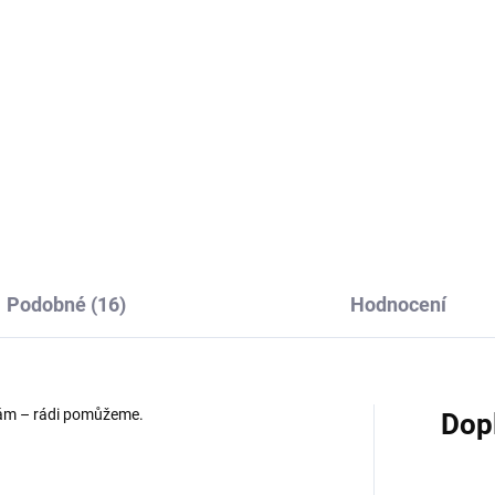
šampáň
 Kč
135 Kč
57 Kč bez DPH
111,57 Kč bez DPH
Do košíku
Do košíku
Podobné (16)
Hodnocení
 nám – rádi pomůžeme.
Dop