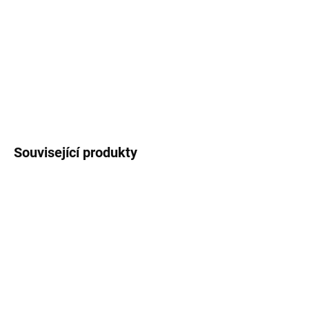
MOŽNOSTI
DORUČENÍ
−
+
Přidat do košíku
ZEPTAT SE
Uložit
Související produkty