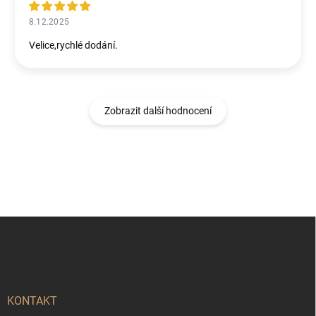
8.12.2025
Velice,rychlé dodání.
Zobrazit další hodnocení
Z
á
p
a
t
í
KONTAKT