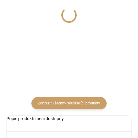
SKLADEM
SKLADEM
(1 KS)
(3 KS)
Pivoňky v košíku kód:
Lucerna keramika
LET 23
pr.12cm šedá
1 078 Kč
91 Kč
890,91 Kč bez DPH
75,21 Kč bez DPH
Do košíku
Do košíku
Zobrazit všechny související produkty
Popis produktu není dostupný