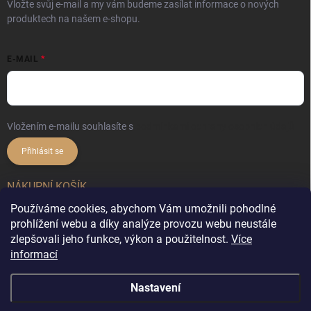
Vložte svůj e-mail a my vám budeme zasílat informace o nových
produktech na našem e-shopu.
E-MAIL
Vložením e-mailu souhlasíte s
podmínkami ochrany osobních údajů
Přihlásit se
NÁKUPNÍ KOŠÍK
Používáme cookies, abychom Vám umožnili pohodlné
0
ks /
0 Kč
prohlížení webu a díky analýze provozu webu neustále
zlepšovali jeho funkce, výkon a použitelnost.
Více
informací
Copyright 2026
DekorX.cz
. Všechna práva vyhrazena.
Upravit nastavení
Nastavení
cookies