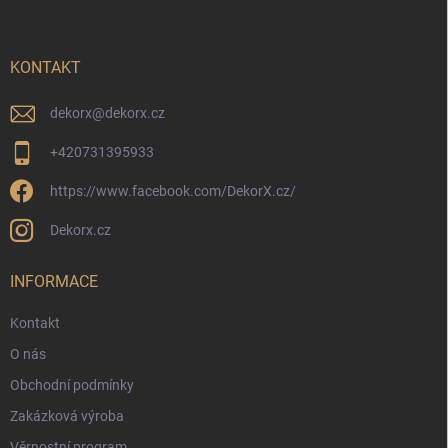
p
a
t
í
KONTAKT
dekorx
@
dekorx.cz
+420731395933
https://www.facebook.com/DekorX.cz/
Dekorx.cz
INFORMACE
Kontakt
O nás
Obchodní podmínky
Zakázková výroba
Věrnostní program