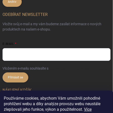
Archiv
ODEBÍRAT NEWSLETTER
Vložte svůj e-mail a my vám budeme zasílat informace o nových
produktech na našem e-shopu.
E-MAIL
Vložením e-mailu souhlasíte s
podmínkami ochrany osobních údajů
Přihlásit se
NÁKUPNÍ KOŠÍK
Používáme cookies, abychom Vám umožnili pohodlné
0
ks /
0 Kč
prohlížení webu a díky analýze provozu webu neustále
zlepšovali jeho funkce, výkon a použitelnost.
Více