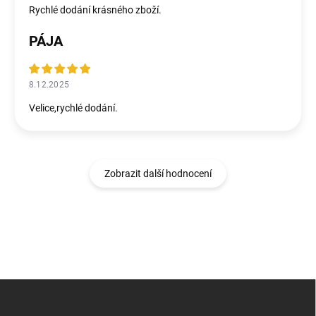
Rychlé dodání krásného zboží.
PÁJA
8.12.2025
Velice,rychlé dodání.
Zobrazit další hodnocení
Z
á