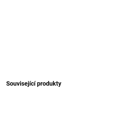
DORUČENÍ
−
+
Přidat do košíku
Pěnová Magnolie květ 15 cm + stonek 67 cm
DETAILNÍ INFORMACE
ZEPTAT SE
Uložit
Související produkty