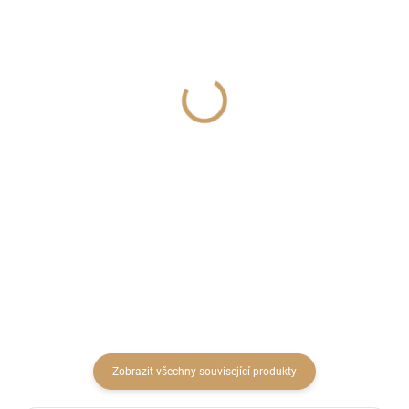
SKLADEM
SKLADEM
(3 KS)
(2 KS)
Lucerna keramika
Dekorace v šedém
pr.12cm šedá
betonu kód: HR 76
91 Kč
266 Kč
75,21 Kč bez DPH
219,83 Kč bez DPH
Do košíku
Do košíku
Zobrazit všechny související produkty