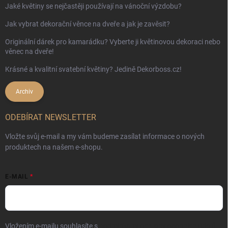
Jaké květiny se nejčastěji používají na vánoční výzdobu?
Jak vybrat dekorační věnce na dveře a jak je zavěsit?
Originální dárek pro kamarádku? Vyberte ji květinovou dekoraci nebo
věnec na dveře!
Krásné a kvalitní svatební květiny? Jedině Dekorboss.cz!
Archiv
ODEBÍRAT NEWSLETTER
Vložte svůj e-mail a my vám budeme zasílat informace o nových
produktech na našem e-shopu.
E-MAIL
Vložením e-mailu souhlasíte s
podmínkami ochrany osobních údajů