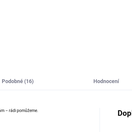
ast/lesk 2cm
22x29x10cm
50 Kč
32 Kč
7 Kč bez DPH
26,45 Kč bez DPH
Do košíku
Do košíku
Podobné (16)
Hodnocení
 nám – rádi pomůžeme.
Dop