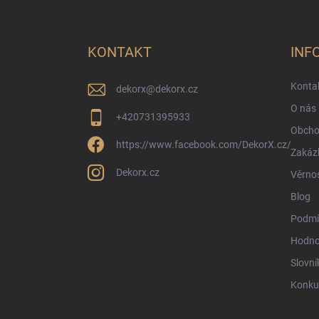
Z
á
p
a
KONTAKT
INF
t
í
Konta
dekorx
@
dekorx.cz
O nás
+420731395933
Obcho
https://www.facebook.com/DekorX.cz/
Zakáz
Dekorx.cz
Věrno
Blog
Podmí
Hodno
Slovní
Konku