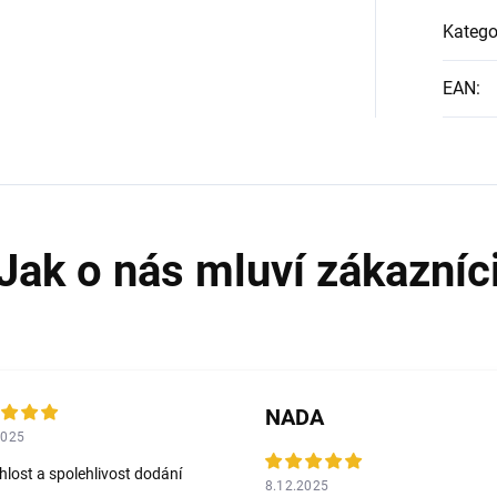
Katego
EAN
:
NADA
2025
hlost a spolehlivost dodání
8.12.2025