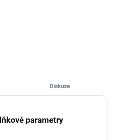
9 Kč
7,44 Kč bez DPH
Detail
Diskuze
lňkové parametry