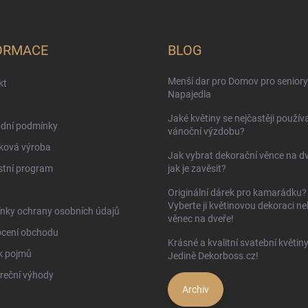
ORMACE
BLOG
Menší dar pro Domov pro seniory
kt
Napajedla
Jaké květiny se nejčastěji používa
dní podmínky
vánoční výzdobu?
ková výroba
Jak vybrat dekorační věnce na d
stní program
jak je zavěsit?
Originální dárek pro kamarádku?
Vyberte ji květinovou dekoraci n
nky ochrany osobních údajů
věnec na dveře!
cení obchodu
Krásné a kvalitní svatební květin
k pojmů
Jedině Dekorboss.cz!
reční výhody
Archiv