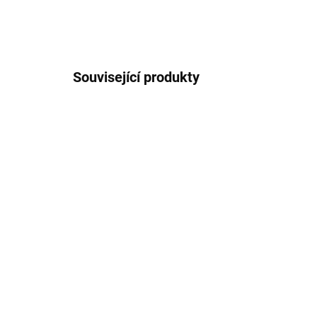
Související produkty
SKLADEM
(2 SADA)
Miska obal proutí 2ks
Ba