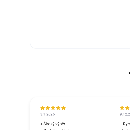
3.1.2026
9.12.
+ Široký výběr
+ Ryc