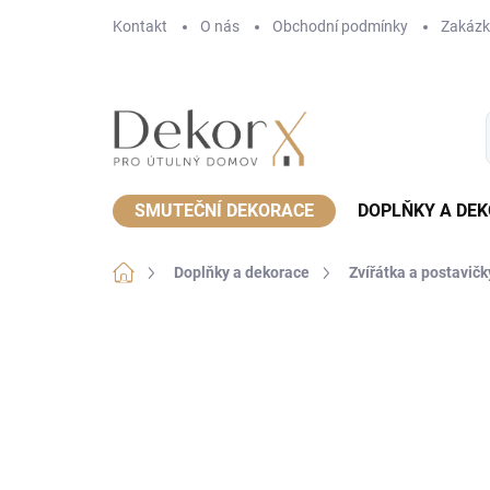
Přejít
Kontakt
O nás
Obchodní podmínky
Zakázk
na
obsah
SMUTEČNÍ DEKORACE
DOPLŇKY A DE
Domů
Doplňky a dekorace
Zvířátka a postavičk
Neohodnoceno
Podrobnosti hodnoce