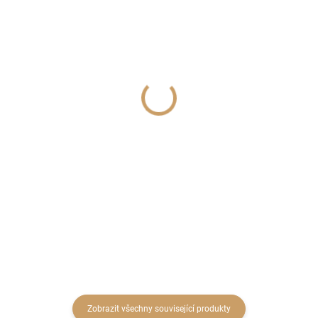
SKLADEM
SKLADEM
(2 KS)
(18 BALENÍ)
Baňka plast 6cm
SUSANNAE ROSETTE
BLEACHED TRAY 2 ks
12 Kč
62 Kč
9,92 Kč bez DPH
51,24 Kč bez DPH
Detail
Do košíku
Zobrazit všechny související produkty