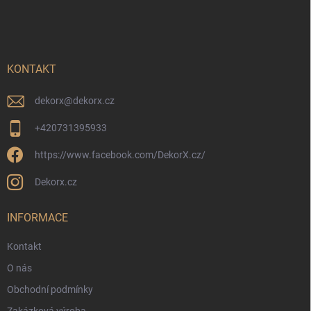
á
p
a
t
í
KONTAKT
dekorx
@
dekorx.cz
+420731395933
https://www.facebook.com/DekorX.cz/
Dekorx.cz
INFORMACE
Kontakt
O nás
Obchodní podmínky