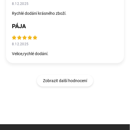
8.12.2025
Rychlé dodání krásného zboží.
PÁJA
8.12.2025
Velice,rychlé dodání.
Zobrazit další hodnocení
Z