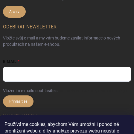
Archiv
ODEBÍRAT NEWSLETTER
Vložte svůj e-mail a my vám budeme zasílat informace o nových
produktech na našem e-shopu.
E-MAIL
Vložením e-mailu souhlasíte s
podmínkami ochrany osobních údajů
Přihlásit se
NÁKUPNÍ KOŠÍK
Používáme cookies, abychom Vám umožnili pohodlné
prohlížení webu a díky analýze provozu webu neustále
0
ks /
0 Kč