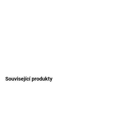
MOŽNOSTI
DORUČENÍ
−
+
Přidat do košíku
Rozměr 7x6,5 cm
DETAILNÍ INFORMACE
ZEPTAT SE
Uložit
Související produkty